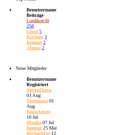
Benutzername
Beiträge
Lordikon30
258
Ghost
5
KerStine
3
Isentrud
2
Abraxa
2
Neue Mitglieder
Benutzername
Registriert
StevenDrava
03 Aug
Thomasrzo
01
Aug
JustinAmasy
10 Jul
Monika
07 Jul
Isentrud
25 Mai
MichaelHep
12