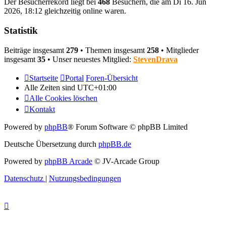
Der Besucherrekord liegt bei
468
Besuchern, die am Di 16. Jun
2026, 18:12 gleichzeitig online waren.
Statistik
Beiträge insgesamt
279
• Themen insgesamt
258
• Mitglieder
insgesamt
35
• Unser neuestes Mitglied:
StevenDrava
Startseite
Portal
Foren-Übersicht
Alle Zeiten sind
UTC+01:00
Alle Cookies löschen
Kontakt
Powered by
phpBB
® Forum Software © phpBB Limited
Deutsche Übersetzung durch
phpBB.de
Powered by
phpBB Arcade
© JV-Arcade Group
Datenschutz
|
Nutzungsbedingungen