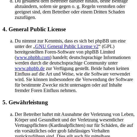
Du gestattest dem Betreiber darüber hinaus, deine Beiträge
abzuändern, sofern sie gegen o. g. Regeln verstoßen oder
geeignet sind, dem Betreiber oder einem Dritten Schaden
zuzufügen.
4. General Public License
Du nimmst zur Kenntnis, dass es sich bei phpBB um eine
unter der „
GNU General Public License v2
“ (GPL)
bereitgestellten Foren-Software von phpBB Limited
(
www.phpbb.com
) handelt; deutschsprachige Informationen
werden durch die deutschsprachige Community unter
www.phpbb.de
zur Verfügung gestellt. Beide haben keinen
Einfluss auf die Art und Weise, wie die Software verwendet
wird. Sie können insbesondere die Verwendung der Software
für bestimmte Zwecke nicht untersagen oder auf Inhalte
fremder Foren Einfluss nehmen.
5. Gewährleistung
Der Betreiber haftet mit Ausnahme der Verletzung von Leben,
Körper und Gesundheit und der Verletzung wesentlicher
Vertragspflichten (Kardinalpflichten) nur für Schäden, die auf
ein vorsätzliches oder grob fahrlässiges Verhalten
zurückzuführen sind. Dies gilt auch für mittelbare